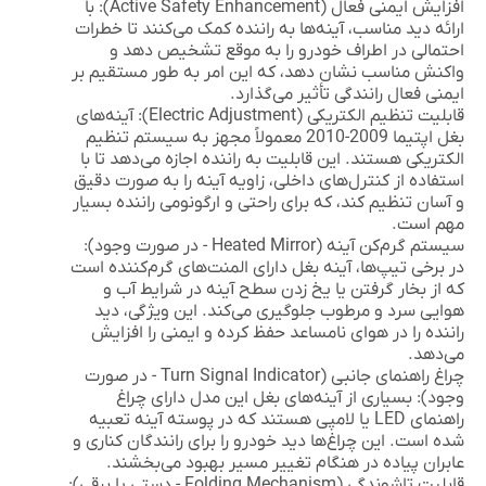
افزایش ایمنی فعال (Active Safety Enhancement):
با
ارائه دید مناسب، آینه‌ها به راننده کمک می‌کنند تا خطرات
احتمالی در اطراف خودرو را به موقع تشخیص دهد و
واکنش مناسب نشان دهد، که این امر به طور مستقیم بر
ایمنی فعال رانندگی تأثیر می‌گذارد.
قابلیت تنظیم الکتریکی (Electric Adjustment):
آینه‌های
بغل اپتیما 2009-2010 معمولاً مجهز به سیستم تنظیم
الکتریکی هستند. این قابلیت به راننده اجازه می‌دهد تا با
استفاده از کنترل‌های داخلی، زاویه آینه را به صورت دقیق
و آسان تنظیم کند، که برای راحتی و ارگونومی راننده بسیار
مهم است.
سیستم گرم‌کن آینه (Heated Mirror - در صورت وجود):
در برخی تیپ‌ها، آینه بغل دارای المنت‌های گرم‌کننده است
که از بخار گرفتن یا یخ زدن سطح آینه در شرایط آب و
هوایی سرد و مرطوب جلوگیری می‌کند. این ویژگی، دید
راننده را در هوای نامساعد حفظ کرده و ایمنی را افزایش
می‌دهد.
چراغ راهنمای جانبی (Turn Signal Indicator - در صورت
وجود):
بسیاری از آینه‌های بغل این مدل دارای چراغ
راهنمای LED یا لامپی هستند که در پوسته آینه تعبیه
شده است. این چراغ‌ها دید خودرو را برای رانندگان کناری و
عابران پیاده در هنگام تغییر مسیر بهبود می‌بخشند.
قابلیت تاشوندگی (Folding Mechanism - دستی یا برقی):