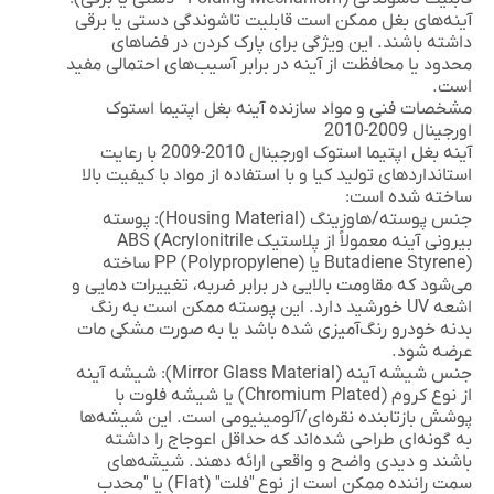
آینه‌های بغل ممکن است قابلیت تاشوندگی دستی یا برقی
داشته باشند. این ویژگی برای پارک کردن در فضاهای
محدود یا محافظت از آینه در برابر آسیب‌های احتمالی مفید
است.
مشخصات فنی و مواد سازنده آینه بغل اپتیما استوک
اورجینال 2009-2010
آینه بغل اپتیما استوک اورجینال 2010-2009
با رعایت
استانداردهای تولید کیا و با استفاده از مواد با کیفیت بالا
ساخته شده است:
جنس پوسته/هاوزینگ (Housing Material):
پوسته
بیرونی آینه معمولاً از
پلاستیک ABS (Acrylonitrile
Butadiene Styrene)
یا PP (Polypropylene) ساخته
می‌شود که مقاومت بالایی در برابر ضربه، تغییرات دمایی و
اشعه UV خورشید دارد. این پوسته ممکن است به رنگ
بدنه خودرو رنگ‌آمیزی شده باشد یا به صورت مشکی مات
عرضه شود.
جنس شیشه آینه (Mirror Glass Material):
شیشه آینه
از نوع
کروم (Chromium Plated)
یا شیشه فلوت با
پوشش بازتابنده نقره‌ای/آلومینیومی است. این شیشه‌ها
به گونه‌ای طراحی شده‌اند که حداقل اعوجاج را داشته
باشند و دیدی واضح و واقعی ارائه دهند. شیشه‌های
سمت راننده ممکن است از نوع "فلت" (Flat) یا "محدب