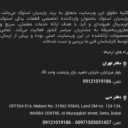
لیه حقوق این وب‌سایت متعلق به برند
پارسیان استوک
می‌باشد.
پارسیان استوک به‌عنوان واردکننده تخصصی قطعات یدکی استوک
اورجینال هیوندای و کیا، با هدف ارائه خدمات مطمئن، سریع و
مقرون‌به‌صرفه به مشتریان سراسر کشور فعالیت می‌کند. تمامی
محصولات ارائه‌شده در این وب‌سایت، اصلی بوده و پیش از ارسال،
توسط کارشناسان فنی ما بررسی و تست شده‌اند.
راه های ارتباط :
دفتر تهران
بلوار مرزداران، خیابان ناهید، بازار پایتخت، واحد 43
09121019186
تلفن:
دفتر دبی
OFF504-514, Makani No. 31862 95843, Land DM no. 124-134,
WARBA CENTRE, AI Muraqqbat street, Deira, Dubai
09121019186
00971505051457
تلفن:
–