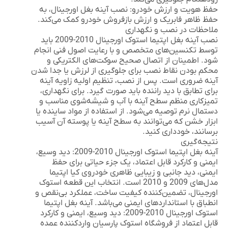
حفظ هویت و ارزش خودرو:
نصب آینه بغل اورجینال، به
حفظ ظاهر فابریک و ارزش بازفروش خودرو کمک می‌کند.
ملاحظات در نصب و نگهداری
نصب
آینه بغل اپتیما استوک اورجینال 2010-2009
باید
توسط تکنسین‌های متخصص و با رعایت اصول فنی انجام
شود. اطمینان از اتصال صحیح سوکت‌های الکتریکی و
محکم بودن نقاط نصب برای جلوگیری از لرزش یا جدا شدن
آینه ضروری است. پس از نصب، تنظیم اولیه زاویه آینه
برای تطابق با دید راننده باید صورت گیرد. برای نگهداری،
تمیزکاری منظم سطح آینه با آب و شیشه‌شوی مناسب و
دستمال نرم توصیه می‌شود. از استفاده از مواد ساینده یا
ابزار خشن که می‌توانند به سطح آینه یا پوسته آن آسیب
برسانند، خودداری کنید.
نتیجه‌گیری
آینه بغل اپتیما استوک اورجینال 2010-2009: دید وسیع،
ایمنی و کارکرد قابل اعتماد
، یک جزء حیاتی برای حفظ
ایمنی، دید جانبی و زیبایی ظاهری خودروی کیا اپتیما
مدل‌های 2009 و 2010 است. انتخاب این قطعه استوک
اورجینال، تضمین‌کننده کیفیت ساخت، عملکرد بی‌نقص و
انطباق با استانداردهای ایمنی می‌باشد.
آینه بغل اپتیما
استوک اورجینال 2010-2009: دید وسیع، ایمنی و کارکرد
قابل اعتماد
از فروشگاه
استوک پارسیان
واردکننده عمده