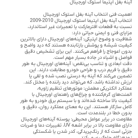
آینه بغل اپتیما استوک اورجینال
اهمیت فنی انتخاب آینه بغل استوک اورجینال
انتخاب
آینه بغل اپتیما استوک اورجینال 2010-2009
نسبت به قطعات افترمارکت یا تعمیرات غیر استاندارد،
مزایای فنی و ایمنی حیاتی دارد:
شفافیت و وضوح اپتیکی:
آینه‌های اورجینال دارای بالاترین
کیفیت شیشه و پوشش بازتابنده هستند که دید واضح و
بدون اعوجاج را فراهم می‌کنند. این برای تشخیص دقیق
فواصل و اشیاء در جاده بسیار مهم است.
دقت ابعادی و تناسب بی‌نقص:
آینه‌های اورجینال به طور
دقیق با فریم درب و طراحی خودرو مطابقت دارند. این
تضمین می‌کند که آینه به درستی نصب شده و لقی یا
لرزش نداشته باشد، که می‌تواند دید راننده را مختل کند.
عملکرد الکتریکی مطمئن:
موتورهای تنظیم زاویه،
المنت‌های گرم‌کننده و چراغ‌های راهنمای اورجینال با
کیفیت بالا ساخته شده‌اند و با سیستم برق خودرو به طور
کامل سازگار هستند. این به معنای عملکرد روان، دقیق و
بدون خطا در بلندمدت است.
مقاومت در برابر عوامل محیطی:
پوسته آینه‌های اورجینال
دارای مقاومت بالا در برابر اشعه UV، تغییرات دما و ضربات
جزئی است که از رنگ‌پریدگی، کدر شدن یا شکستگی
زودهنگام جلوگیری می‌کند.