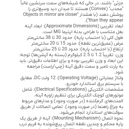
جزئی" باشند، در حالی که شیشه‌های سمت سرنشین غالباً
"محدب" (Convex) هستند تا میدان دید وسیع‌تری را
پوشش دهند (با هشدار "Objects in mirror are closer
than they appear").
ابعاد تقریبی (Approximate Dimensions):
ابعاد آینه
بغل متناسب با طراحی بدنه اپتیما MG است.
طول کلی (با احتساب پایه):
حدود 30 تا 38 سانتی‌متر
عرض (عمیق‌ترین نقطه):
حدود 15 تا 20 سانتی‌متر
ارتفاع (با احتساب پایه):
حدود 20 تا 25 سانتی‌متر
وزن:
تقریباً 1.2 تا 2.5 کیلوگرم (بسته به آپشن‌ها)
توجه:
این ابعاد و وزن تقریبی بوده و برای اطلاعات دقیق‌تر، باید
به پارت نامبر و سمت دقیق آینه (چپ/راست) مراجعه
شود.
ولتاژ عملیاتی (Operating Voltage):
12 ولت DC، مطابق
با سیستم برق استاندارد خودرو.
مشخصات الکتریکی (Electrical Specifications):
شامل
موتورهای کوچک الکتریکی برای تنظیم زاویه آینه،
المنت‌های گرم‌کننده (در صورت وجود) و مدارهای مربوط
به چراغ راهنما (در صورت وجود). تمامی اتصالات از طریق
سوکت‌های استاندارد انجام می‌شود.
نحوه اتصال (Mounting Mechanism):
آینه از طریق یک
پایه محکم و چندین نقطه اتصال پیچ‌شونده به فریم درب