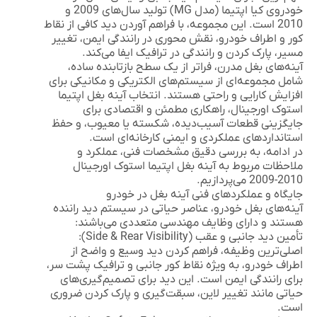
خودروی کیا اپتیما (مدل MG) تولید سال‌های 2009 و
2010 است. این مجموعه، با فراهم آوردن دید کافی از نقاط
کور و اطراف خودرو، نقش محوری در رانندگی ایمن، تغییر
مسیر، پارک کردن و رانندگی در ترافیک ایفا می‌کند.
آینه‌های بغل مدرن، فراتر از یک سطح بازتابنده ساده،
شامل مجموعه‌ای از سیستم‌های الکتریکی و مکانیکی برای
افزایش کارایی و راحتی هستند. انتخاب آینه بغل اپتیما
استوک اورجینال، راهکاری مطمئن و اقتصادی برای
جایگزینی قطعات آسیب‌دیده، شکسته یا معیوب، و حفظ
استانداردهای عملکردی و ایمنی کارخانه‌ای است.
در ادامه، به بررسی دقیق مشخصات فنی، عملکرد و
ملاحظات مربوط به
آینه بغل اپتیما استوک اورجینال
2010-2009
می‌پردازیم.
جایگاه و عملکردهای فنی آینه بغل در خودرو
آینه‌های بغل خودرو، عناصر حیاتی در سیستم دید راننده
هستند و دارای وظایف مهندسی متعددی می‌باشند:
تأمین دید جانبی و عقب (Side & Rear Visibility):
اصلی‌ترین وظیفه، فراهم کردن دید وسیع و واضح از
اطراف خودرو، به ویژه نقاط کور جانبی و ترافیک پشت سر،
برای رانندگی ایمن است. این دید برای تصمیم‌گیری‌های
حیاتی مانند تغییر لاین، سبقت‌گیری و پارک کردن ضروری
است.