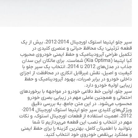
سپر جلو اپتیما استوک اورجینال 2014-2012
، بیش از یک
قطعه تزئینی؛ یک محافظ حیاتی و عنصری کلیدی در
تکمیل طراحی آیرودینامیک و حفظ ایمنی خودروی محبوب
کیا اپتیما (Kia Optima) شماست. برای مالکان این سدان
جذاب در مدل‌های 2012 تا 2014، انتخاب یک سپر جلو با
کیفیت و اصیل، نقش غیرقابل انکاری در محافظت از اجزای
داخلی خودرو در برابر ضربات، بهبود آیرودینامیک و حفظ
زیبایی اولیه خودرو دارد.
سپر جلو، اولین خط دفاعی خودرو در مواجهه با برخوردهای
احتمالی و همچنین عاملی مهم در زیبایی بصری خودرو
محسوب می‌شود. در این متن جامع، به بررسی دقیق
ویژگی‌های کلیدی
سپر جلو اپتیما استوک اورجینال 2014-
2012
، اهمیت استفاده از قطعات اورجینال استوک، و نکات
مهم در انتخاب و نصب این قطعه می‌پردازیم تا شما
بتوانید با اطمینان کامل، بهترین گزینه را برای حفظ ایمنی
و عملکرد بی‌نقص خودروی خود انتخاب کنید.