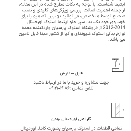
اپتیما شماست. با توجه به نکات مطرح شده در این مقاله،
از جمله اهمیت اصالت، بررسی ویژگی‌های کلیدی و نصب
صحیح توسط متخصص، می‌توانید بهترین تصمیم را برای
خودروی خود بگیرید.
سپر جلو اپتیما استوک اورجینال
2014-2012
از فروشگاه
استوک پارسیان
واردکننده عمده
لوازم یدکی استوک
هیوندای
و
کیا
از کشور مبدا قابل تامین
می باشد.
قابل سفارش
جهت مشاوره و خرید با ما در ارتباط باشید
تلفن تماس :۰۹۱۲۱۰۱۹۱۸۶
گارانتی اورجینال بودن
تمامی قطعات در استوک پارسیان بصورت کاملا اورجینال