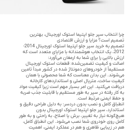
چرا انتخاب سپر جلو اپتیما استوک اورجینال، بهترین
تصمیم است؟ مزایا و ارزش اقتصادی
تصمیم به خرید
سپر جلو اپتیما استوک اورجینال 2014-
2012
، یک انتخاب هوشمندانه با مزایای متعدد است که
ارزش بالایی را برای شما به ارمغان می‌آورد:
اصالت و کیفیت تضمین‌شده:
قطعات استوک اورجینال
مستقیماً از خودروهای دمونتاژ شده در کشور مبدأ تامین
می‌شوند. این بدان معناست که شما محصولی با همان
کیفیت ساخت، متریال اصلی و استانداردهای کارخانه
دریافت می‌کنید. این امر بسیار مهم است زیرا کیفیت مواد
به کار رفته در سپر به طور مستقیم با قابلیت جذب ضربه
و حفظ ایمنی مرتبط است.
انطباق کامل و نصب بدون دردسر:
به دلیل طراحی دقیق و
استاندارد،
سپر جلو اپتیما استوک اورجینال
بدون
هیچ‌گونه نیاز به تغییر، برش یا اصلاح، به راحتی و به طور
کامل روی خودروی شما نصب می‌شود. این انطباق کامل،
هم در زیبایی ظاهری و هم در عملکرد ایمنی، اهمیت