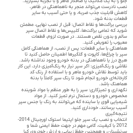
جلو را به یک مکانیک یا صافکار ماهر و با تجربه بسپارید.
نصب نادرست می‌تواند منجر به ناهماهنگی در ظاهر،
کاهش قابلیت جذب ضربه، و یا حتی آسیب به سایر
قطعات بدنه شود.
بررسی براکت‌ها و نقاط اتصال:
قبل از نصب نهایی، مطمئن
شوید که تمامی براکت‌ها، کلیپس‌ها و نقاط اتصال سپر
سالم و بدون نقص هستند. در صورت لزوم، قطعات
معیوب را تعویض کنید.
هماهنگی با سایر قطعات:
پس از نصب، از هماهنگی کامل
سپر با چراغ‌ها، کاپوت و گلگیرها اطمینان حاصل کنید تا
هیچ درز یا ناهماهنگی در بدنه خودرو وجود نداشته باشد.
نقاشی و رنگ‌آمیزی:
اگر سپر نیاز به رنگ‌آمیزی دارد، این کار
باید توسط نقاش خودرو ماهر و با استفاده از رنگ کد
کارخانه‌ای خودرو انجام شود تا رنگ سپر کاملاً با بدنه
هماهنگ باشد.
نگهداری و تمیزکاری:
سپر را به طور منظم با مواد شوینده
مخصوص خودرو و دستمال نرم تمیز کنید. از مواد
شیمیایی قوی یا ساینده که می‌توانند به رنگ یا جنس سپر
آسیب برسانند، خودداری کنید.
نتیجه‌گیری
انتخاب و نصب یک
سپر جلو اپتیما استوک اورجینال 2014-
2012
با کیفیت، گامی مهم در جهت حفظ ایمنی شما و
سرنشینان، و همچنین حفظ زیبایی و ارزش خودروی کیا