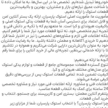
خودروها تبدیل شده‌ایم. تخصص ما در این سال‌ها، به ما امکان داده تا
با شناخت عمیق نیازهای بازار و مشتریان، بهترین و باکیفیت‌ترین
قطعات استوک را ارائه دهیم.
مأموریت ما:
مأموریت اصلی استوک پارسیان، ارائه یک بستر آنلاین امن
و قابل اعتماد برای دسترسی آسان شما به قطعات یدکی استوک اصلی و
باکیفیت هیوندای و کیا است. ما متعهدیم که با تکیه بر دانش فنی و
تجربه تیم متخصص خود، نه تنها قطعات مورد نیاز شما را فراهم کنیم،
بلکه اطلاعات فنی لازم و مشاوره‌های تخصصی را نیز در اختیار شما قرار
دهیم تا خریدی آگاهانه و مطمئن داشته باشید. ما به رضایت مشتریان
خود به عنوان باارزش‌ترین دارایی شرکت می‌نگریم و همواره در تلاشیم
تا با ارائه خدماتی بی‌نظیر، تجربه‌ای عالی از خرید آنلاین را برای شما رقم
بزنیم.
آنچه ما ارائه می‌دهیم:
تنوع گسترده قطعات:
مجموعه‌ای جامع از قطعات و لوازم یدکی استوک
برای مدل‌های مختلف هیوندای و کیا.
کیفیت تضمین شده:
تمامی قطعات استوک پس از بررسی‌های دقیق
کیفی عرضه می‌شوند.
اطلاعات فنی و مشاوره:
ارائه اطلاعات فنی مورد نیاز و مشاوره تخصصی
24 ساعته برای کمک به انتخاب قطعه مناسب.
پلتفرم آنلاین مطمئن:
بستری امن و کاربرپسند برای جستجو، انتخاب و
خرید آسان قطعات.
چرا استوک پارسیان؟
با انتخاب استوک پارسیان، شما از مزایای زیر