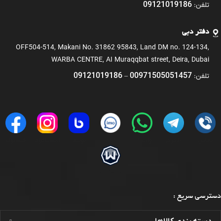
09121019186
تلفن:
دفتر دبی
OFF504-514, Makani No. 31862 95843, Land DM no. 124-134,
WARBA CENTRE, AI Muraqqbat street, Deira, Dubai
09121019186
00971505051457
تلفن:
–
تماس
تلگرام
واتساپ
ایمو
بوتیم
اینستاگرام
فیسبوک
ویندسکرایب
دسترسی سریع :