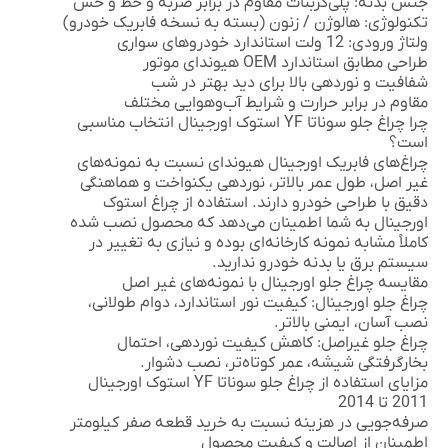
جنس بدنه: پلی‌کربنات مقاوم در برابر ضربه و خط و خش
تکنولوژی: هالوژن / زنون (بسته به نسخه فابریک خودرو)
ولتاژ ورودی: 12 ولت استاندارد خودروهای سواری
طراحی مطابق استاندارد OEM هیوندای موتور
شفافیت و نوردهی بالا برای دید بهتر در شب
مقاوم در برابر حرارت و شرایط آب‌وهوایی مختلف
چرا چراغ جلو سوناتا YF استوک اورجینال انتخاب مناسبی
است؟
چراغ‌های فابریک اورجینال هیوندای نسبت به نمونه‌های
غیر اصل، طول عمر بالاتر، نوردهی یکنواخت و هماهنگی
دقیق با طراحی خودرو دارند. استفاده از چراغ استوک
اورجینال به شما اطمینان می‌دهد که محصول نصب شده
کاملاً مشابه نمونه کارخانه‌ای بوده و نیازی به تغییر در
سیستم برق یا بدنه خودرو ندارید.
مقایسه چراغ جلو اورجینال با نمونه‌های غیر اصل
چراغ جلو اورجینال: کیفیت نور استاندارد، دوام طولانی،
نصب آسان، ایمنی بالاتر.
چراغ جلو غیراصل: کاهش کیفیت نوردهی، احتمال
بخارگرفتگی شیشه، عمر کوتاه‌تر، نصب دشوار.
مزایای استفاده از چراغ جلو سوناتا YF استوک اورجینال
2011 تا 2014
صرفه‌جویی در هزینه نسبت به خرید قطعه صفر کیلومتر
اطمینان از اصالت و کیفیت محصول