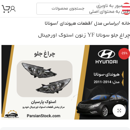
عبور به ناوبری
رفتن به محتوای اصلی
خانه
/
براساس مدل
/
قطعات هیوندای
/
سوناتا
چراغ جلو سوناتا YF زنون استوک اورجینال
-25%
بزرگنمایی تصویر