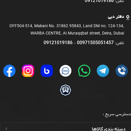
09121019186
تلفن:
دفتر دبی
OFF504-514, Makani No. 31862 95843, Land DM no. 124-134,
WARBA CENTRE, AI Muraqqbat street, Deira, Dubai
09121019186
00971505051457
تلفن:
–
تماس
تلگرام
واتساپ
ایمو
بوتیم
اینستاگرام
فیسبوک
ویندسکرایب
دسترسی سریع :
دسته بندی کالاها