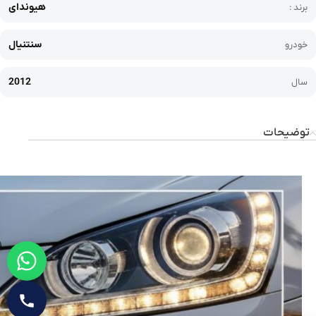
هیوندای
برند :
سنتنیال
خودرو
2012
سال
توضیحات