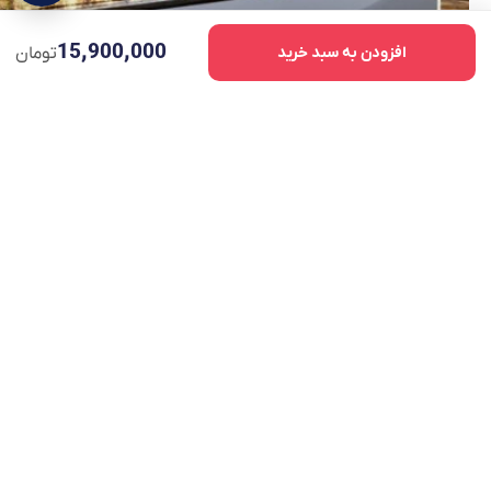
15,900,000
افزودن به سبد خرید
تومان
چراغ جلو سنتنیال استوک اورجینال: حفظ اصالت و ایمنی
در بالاترین سطح