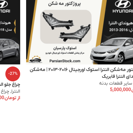
پروژکتور مه‌شکن النترا استوک اورجینال ۲۰۱۶-۲۰۱۳ | مه‌شکن
-27%
ی النترا فابریک
سایر قطعات بدنه
چراغ جلو النترا ۲۰۱۸ زنون استوک
5,000,000
النترا
,
چراغ 
از
تومان
38,000,000