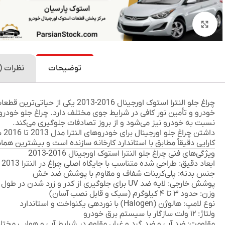
بزرگنمایی تصویر
توضیحات
نظرات (0)
چراغ جلو النترا استوک اورجینال 2016-2013
یکی از حیاتی‌ترین قطعا
خودرو و تأمین نور کافی در شرایط جوی مختلف دارد. چراغ جلو خودرو ن
نسبت به خودرو نیز می‌شود و از بروز تصادفات جلوگیری می‌کند.
دا
کارایی دقیقاً مطابق با استاندارد کارخانه سازنده است و بیشترین هما
ویژگی‌های فنی چراغ جلو النترا استوک اورجینال 2016-2013
ابعاد دقیق:
طراحی شده متناسب با جایگاه اصلی چراغ در النترا 2013 تا 2016
جنس بدنه:
پلی‌کربنات شفاف و مقاوم با پوشش ضد خش
پوشش خارجی:
لایه ضد UV برای جلوگیری از کدر و زرد شدن در طول زمان
وزن:
حدود ۳ تا ۴ کیلوگرم (سبک و قابل نصب آسان)
نوع لامپ:
هالوژن (Halogen) با نوردهی یکنواخت و استاندارد
ولتاژ:
۱۲ ولت سازگار با سیستم برق خودرو
مقاومت:
ضد آب و ضد گرد و غبار، مقاوم در شرایط آب و هوایی مخت