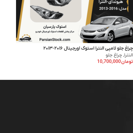
چراغ جلو لامپی النترا استوک اورجینال ۲۰۱۶-۲۰۱۳
النترا
,
چراغ جلو
تومان
10,700,000