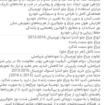
بازدهی نوری:
ایجاد دید وسیع‌تر و روشن‌تر در شب و جاده‌های تاریک
مزایای استفاده از چراغ جلو النترا استوک اورجینال
هماهنگی کامل با طراحی بدنه و سیم‌کشی خودرو
نصب آسان و بدون نیاز به تغییر در ساختار خودرو
افزایش طول عمر چراغ و جلوگیری از هزینه‌های تعویض مکرر
نور استاندارد و مطابق با قوانین راهنمایی و رانندگی
حفظ زیبایی و ارزش خودرو
انواع چراغ جلو النترا استوک اورجینال 2016-2013
چراغ جلو سمت راننده
چراغ جلو سمت شاگرد
ست کامل (هر دو چراغ جلو)
تفاوت چراغ جلو اورجینال با نمونه‌های غیراصلی
اورجینال:
دوام طولانی، کیفیت نوردهی بهتر، مقاومت بالا در برابر ش
غیراصلی:
قیمت پایین‌تر، اما کاهش شدید عمر مفید و نیاز به تعوی
نکاتی برای خرید چراغ جلو النترا استوک اورجینال 2016-2013
حتماً مدل خودرو و سال ساخت را بررسی کنید (2013 تا 2016).
مشخص کنید که به چراغ جلو سمت راننده نیاز دارید یا سمت شاگرد.
برای زیبایی یکدست خودرو، توصیه می‌شود چراغ‌ها را به صورت جفت
از خرید نمونه‌های غیراصلی و بی‌کیفیت خودداری کنید تا از هزینه‌ه
راهنمای نگهداری از چراغ جلو النترا اورجینال
چراغ‌ها را به صورت دوره‌ای تمیز کنید تا از کاهش شدت نور جلوگیری
در هنگام شست‌وشوی خودرو از شوینده‌های ملایم استفاده کنید.