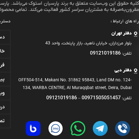
لیه حقوق این وب‌سایت متعلق به برند
پارسیان استوک
می‌باشد. پارس
مقرون‌به‌صرفه به مشتریان سراسر کشور فعالیت می‌کند. تمامی محصولات
راه های ارتباط :
دسترس
دفتر تهران
دست
بلوار مرزداران، خیابان ناهید، بازار پایتخت، واحد 43
خان
09121019186
تلفن:
فر
دفتر دبی
پی
OFF504-514, Makani No. 31862 95843, Land DM no. 124-
134, WARBA CENTRE, AI Muraqqbat street, Deira, Dubai
وبل
09121019186
00971505051457
تلفن:
–
درب
تما