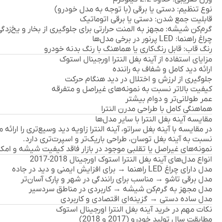
نوع تنظیم:
دستی یا برقی (با توجه به مدل خودرو)
قابلیت جمع شدن:
دستی یا برقی اتوماتیک
گرم‌کن شیشه:
مجهز به المنت حرارتی برای جلوگیری از بخار و یخ‌زدگ
چراغ راهنما:
LED پرنور در برخی مدل‌ها
رنگ قاب:
قابل رنگ‌کاری یا هماهنگ با رنگ بدنه خودرو
مزایای استفاده از آینه بغل النترا اورجینال استوک
ارائه دید کامل و شفاف به راننده
جلوگیری از لرزش و اختلال در دید هنگام حرکت
کیفیت بالاتر نسبت به نمونه‌های غیراصل و متفرقه
عمر طولانی‌تر و دوام بیشتر
هماهنگی کامل با طراحی مدرن النترا
مقایسه آینه بغل النترا با سایر مدل‌ها
در مقایسه با آینه بغل سراتو، آینه النترا زاویه دید وسیع‌تری را ارائه 
نسبت به آینه بغل توسان، طراحی باریک‌تر و اسپرت‌تری دارد.
نمونه‌های غیراصل یا تقلبی موجود در بازار فاقد کیفیت شیشه و امکاناتی مانند گرم‌کن
انواع مدل‌های آینه بغل النترا استوک اورجینال 2018-2017
مدل دارای چراغ LED راهنما
→ برای افزایش ایمنی و دید در جاده
مدل برقی تاشو
→ مناسب برای رانندگی در شهر و پارک آسان‌تر
مدل مجهز به گرم‌کن شیشه
→ کاربردی در مناطق سردسیر
مدل ساده دستی
→ گزینه‌ای اقتصادی و کاربردی
نکات مهم در خرید آینه بغل النترا اورجینال استوک
مطابقت سال تولید خودرو (2017 و 2018)