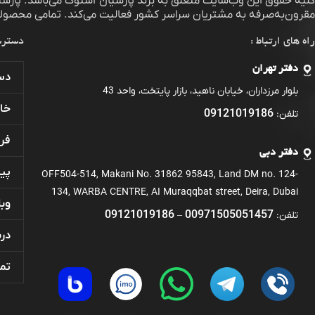
لیه حقوق این وب‌سایت متعلق به برند
پارسیان استوک
می‌باشد. پارس
مقرون‌به‌صرفه به مشتریان سراسر کشور فعالیت می‌کند. تمامی محصولات
راه های ارتباط :
دسترس
دفتر تهران
دست
بلوار مرزداران، خیابان ناهید، بازار پایتخت، واحد 43
خان
09121019186
تلفن:
فر
دفتر دبی
پی
OFF504-514, Makani No. 31862 95843, Land DM no. 124-
134, WARBA CENTRE, AI Muraqqbat street, Deira, Dubai
وبل
09121019186
00971505051457
تلفن:
–
درب
تما
تماس
تلگرام
واتساپ
ایمو
بوتیم