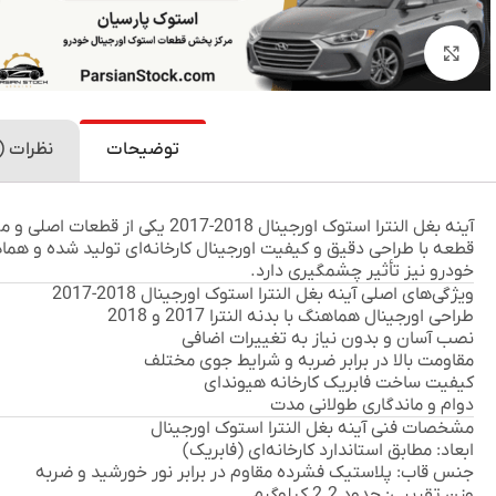
بزرگنمایی تصویر
توضیحات
نظرات (0)
آینه بغل النترا استوک اورجینال 2018-2017
یکی از قطعات اصلی و مه
قطعه با طراحی دقیق و کیفیت اورجینال کارخانه‌ای تولید شده و هماهنگی
خودرو نیز تأثیر چشمگیری دارد.
ویژگی‌های اصلی آینه بغل النترا استوک اورجینال 2018-2017
طراحی اورجینال هماهنگ با بدنه النترا 2017 و 2018
نصب آسان و بدون نیاز به تغییرات اضافی
مقاومت بالا در برابر ضربه و شرایط جوی مختلف
کیفیت ساخت فابریک کارخانه هیوندای
دوام و ماندگاری طولانی مدت
مشخصات فنی آینه بغل النترا استوک اورجینال
ابعاد:
مطابق استاندارد کارخانه‌ای (فابریک)
جنس قاب:
پلاستیک فشرده مقاوم در برابر نور خورشید و ضربه
وزن تقریبی:
حدود 2.2 کیلوگرم