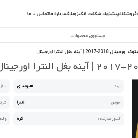
فروشگاه
پیشنهاد شگفت انگیز
وبلاگ
درباره ما
تماس با ما
2017 | آینه بغل النترا اورجینال
هیوندای
برند :
سال
النترا
خودرو
شرکت
کره
کشور سازنده :
وضعی