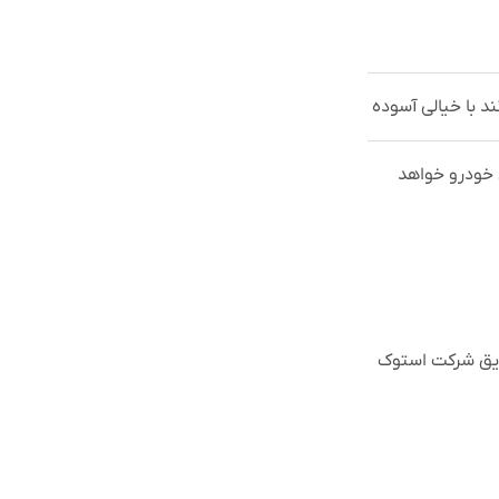
د با خیالی آسوده
ی خودرو خواهد
یق شرکت استوک