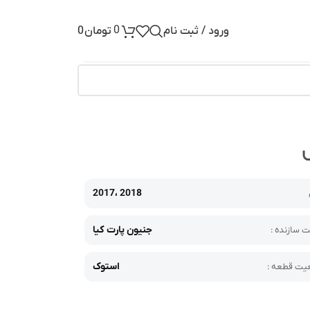
0
ورود / ثبت نام
تومان
0
2017، 2018
جنیون پارت کیا
 سازنده :
استوک
ت قطعه :