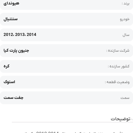
هیوندای
برند :
سنتنیال
خودرو
2012، 2013، 2014
سال
جنیون پارت کیا
شرکت سازنده :
کره
کشور سازنده :
استوک
وضعیت قطعه :
جفت سمت
سمت
توضیحات