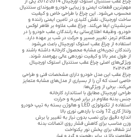
چراغ عقب سنتنیال استوک اورجینال 2014-2012
یکی از
مهم‌ترین قطعات ایمنی و زیبایی خودرو هیوندای سنتنیال
محسوب می‌شود. این چراغ با طراحی خاص و کیفیت
ساخت اورجینال، نقش کلیدی در تامین ایمنی راننده و
سرنشینان ایفا می‌کند. چراغ عقب علاوه بر ظاهر لوکس
خودرو، وظیفه اطلاع‌رسانی به رانندگان عقب خودرو را در
هنگام ترمز، تغییر مسیر و حرکت در شب بر عهده دارد.
استفاده از چراغ عقب استوک اورجینال باعث می‌شود
رانندگان تجربه‌ای مشابه محصول کارخانه داشته باشند و
از طول عمر بالا و کیفیت نوردهی عالی بهره‌مند شوند.
ویژگی‌های اصلی چراغ عقب سنتنیال استوک اورجینال
۲۰۱۴-۲۰۱۲
چراغ عقب این مدل خودرو دارای مشخصات فنی و طراحی
خاصی است که آن را از بسیاری از مدل‌های مشابه متمایز
می‌کند. برخی از ویژگی‌ها:
طراحی اورجینال مطابق با استاندارد کارخانه
جنس بدنه مقاوم در برابر ضربه و حرارت
استفاده از تکنولوژی
LED
و هالوژن بسته به تیپ خودرو
ولتاژ کاری 12 ولت با بازدهی نوری بالا
اندازه دقیق برای نصب بدون نیاز به تغییر یا برش
وزن مناسب برای کاهش فشار روی اتصالات بدنه
لنز شفاف برای پخش نور یکنواخت
مقاومت بالا در برابر رطوبت و گرد و غبار