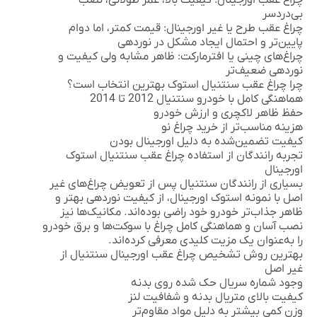
چراغ عقب اورجینال:
کیفیت بالا، عمر طولانی، نصب
بی‌دردسر
چراغ عقب طرح یا غیر اورجینال:
قیمت کمتر، اما دوام
پایین‌تر و احتمال ایجاد مشکل در نوردهی
چراغ‌های چینی یا افترمارکت:
ظاهر مشابه ولی کیفیت و
نوردهی ضعیف‌تر
چرا چراغ عقب سنتنیال استوک بهترین انتخاب است؟
هماهنگی کامل با خودرو سنتنیال 2012 تا 2014
حفظ ظاهر لاکچری و ارزش خودرو
هزینه مناسب‌تر از خرید چراغ نو
کیفیت تضمین‌شده به دلیل اورجینال بودن
تجربه رانندگان از استفاده چراغ عقب سنتنیال استوک
اورجینال
بسیاری از رانندگان سنتنیال پس از تعویض چراغ‌های غیر
اصل با نمونه استوک اورجینال، از کیفیت نوردهی بهتر و
ظاهر جذاب‌تر خودرو خود راضی بوده‌اند. مکانیک‌ها نیز
نصب آسان و هماهنگی کامل چراغ با سوکت‌ها و برق خودرو
را به‌عنوان یک مزیت کلیدی معرفی کرده‌اند.
بهترین روش تشخیص چراغ عقب اورجینال سنتنیال از
غیر اصل
وجود شماره سریال حک شده روی بدنه
کیفیت بالای متریال بدنه و شفافیت لنز
وزن کمی بیشتر به دلیل مواد مقاوم‌تر