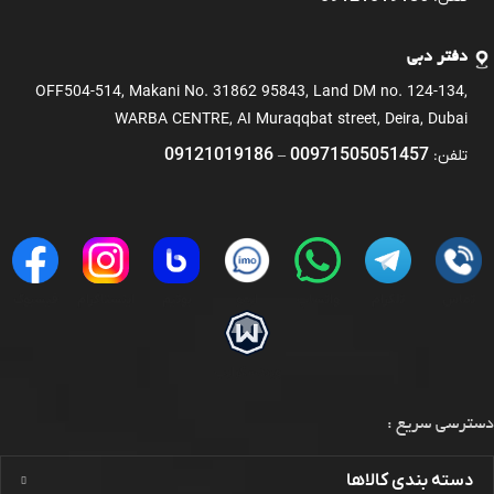
دفتر دبی
OFF504-514, Makani No. 31862 95843, Land DM no. 124-134,
WARBA CENTRE, AI Muraqqbat street, Deira, Dubai
09121019186
00971505051457
تلفن:
–
تماس
تلگرام
واتساپ
ایمو
بوتیم
اینستاگرام
فیسبوک
ویندسکرایب
دسترسی سریع :
دسته بندی کالاها