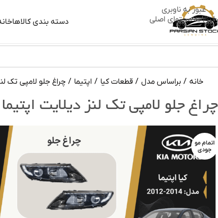
عبور به ناوبری
رفتن به محتوای اصلی
دسته بندی کالاها
خانه
خانه
/
براساس مدل
/
قطعات کیا
/
اپتیما
/
چراغ جلو لامپی تک لنز دی
چراغ جلو لامپی تک لنز دیلایت اپتیما استوک
اتمام مو
جودی