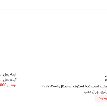
آینه بغل اسپو
م
ی
آینه بغل
,
ا
تومان
17,800,000
ب اسپورتیج استوک اورجینال ۲۰۰۹-۲۰۰۷
تیج
,
چراغ عقب
وجود