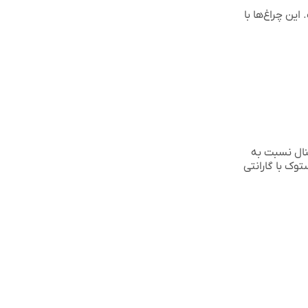
ین چراغ‌ها با
نال نسبت به
وک با گارانتی