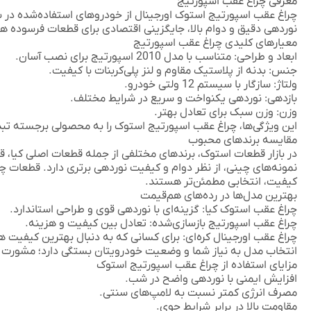
معرفی چراغ عقب اسپورتیج
چراغ عقب اسپورتیج استوک اورجینال از خودروهای استفاده‌شده در بازا
نوردهی دقیق و دوام بالا، جایگزینی اقتصادی برای قطعات فرسوده هستند و به‌راح
معیارهای کلیدی چراغ عقب اسپورتیج
ابعاد و طراحی
: متناسب با مدل 2010 اسپورتیج برای نصب آسان.
جنس
: بدنه از پلاستیک مقاوم و لنز پلی‌کربنات با کیفیت.
ولتاژ
: سازگار با سیستم 12 ولتی خودرو.
بازدهی
: نوردهی یکنواخت و سریع در شرایط مختلف.
وزن
: وزن سبک برای تعادل بهتر.
این ویژگی‌ها، چراغ عقب اسپورتیج استوک را به محصولی برجسته تب
مقایسه برندهای محبوب
در بازار قطعات استوک، برندهای مختلفی از جمله قطعات اصلی کیا، 
نمونه‌های چینی، از نظر دوام و کیفیت نوردهی برتری دارد. قطعات چین
کیفیت، انتخابی مطمئن‌تر هستند.
بهترین مدل‌ها در رده‌های هم‌قیمت
چراغ عقب استوک کیا
: گزینه‌ای با نوردهی قوی و طراحی استاندارد.
چراغ عقب اسپورتیج بازسازی‌شده
: تعادل بین کیفیت و هزینه.
چراغ عقب اورجینال کره‌ای
: برای کسانی که به دنبال بهترین کیفیت 
انتخاب مدل به نیاز شما و وضعیت خودرویتان بستگی دارد؛ مشورت ب
مزایای استفاده از چراغ عقب اسپورتیج استوک
افزایش ایمنی با نوردهی واضح در شب.
مصرف انرژی کمتر نسبت به لامپ‌های سنتی.
مقاومت بالا در برابر شرایط جوی.