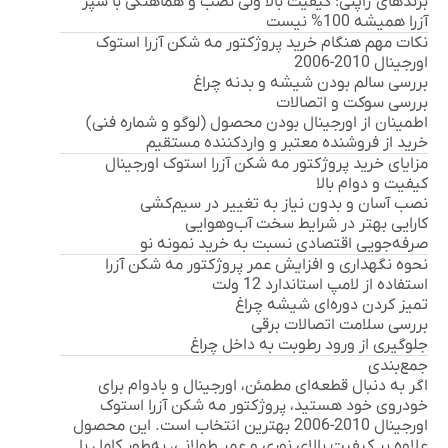
برندهای ژاپنی: کیفیت بالا ولی نصب و هماهنگی با سپر
آزرا همیشه 100% نیست
نکات مهم هنگام خرید پروژکتور مه شکن آزرا استوک
اورجینال 2010-2006
بررسی سالم بودن شیشه و بدنه چراغ
بررسی سوکت و اتصالات
اطمینان از اورجینال بودن محصول (لوگو و شماره فنی)
خرید از فروشنده معتبر و واردکننده مستقیم
مزایای خرید پروژکتور مه شکن آزرا استوک اورجینال
کیفیت و دوام بالا
نصب آسان و بدون نیاز به تغییر در سیم‌کشی
کارایی بهتر در شرایط سخت آب‌وهوایی
صرفه‌جویی اقتصادی نسبت به خرید نمونه نو
نحوه نگهداری و افزایش عمر پروژکتور مه شکن آزرا
استفاده از لامپ استاندارد 12 ولت
تمیز کردن دوره‌ای شیشه چراغ
بررسی سلامت اتصالات برقی
جلوگیری از ورود رطوبت به داخل چراغ
جمع‌بندی
اگر به دنبال قطعه‌ای مطمئن، اورجینال و بادوام برای
خودروی خود هستید،
پروژکتور مه شکن آزرا استوک
اورجینال 2010-2006
بهترین انتخاب است. این محصول
علاوه بر کیفیت بالای نوری و عمر طولانی، به‌طور کامل با