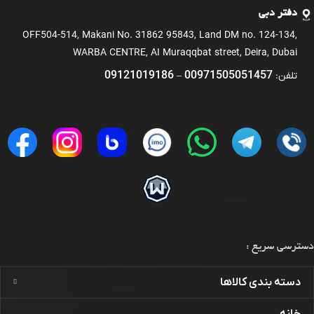
دفتر دبی
OFF504-514, Makani No. 31862 95843, Land DM no. 124-134,
WARBA CENTRE, AI Muraqqbat street, Deira, Dubai
09121019186
00971505051457
تلفن:
–
تماس
تلگرام
واتساپ
ایمو
بوتیم
اینستاگرام
فیسبوک
ویندسکرایب
دسترسی سریع :
دسته بندی کالاها
خانه