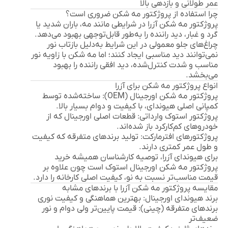
عمر طولانی و بازدهی بالا
چرا استفاده از پروژکتور مه شکن ضروری است؟
پروژکتور مه شکن آزرا در شرایطی مانند مه، باران شدید یا
گرد و غبار، دید راننده را به‌طور قابل‌توجهی بهبود می‌دهد.
چراغ‌های جلو معمولی در این شرایط به‌دلیل بازتاب نور
نمی‌توانند دید مناسبی ایجاد کنند؛ اما مه شکن با زاویه نور
مناسب و شدت کنترل‌شده، دید افقی راننده را بهبود
می‌بخشد.
انواع پروژکتور مه شکن برای آزرا
پروژکتور مه شکن اورجینال (OEM):
ساخته‌شده توسط
کمپانی اصلی هیوندای، با کیفیت و دوام بسیار بالا.
پروژکتور استوک وارداتی:
قطعات اصلی اورجینال که از
خودروهای کم‌کارکرد باز شده‌اند.
پروژکتورهای افترمارکت:
تولید برندهای متفرقه که کیفیت
و طول عمر کمتری دارند.
برای هیوندای آزرا، توصیه کارشناسان همیشه خرید
پروژکتور مه شکن اورجینال استوک
است چون علاوه بر
قیمت مناسب‌تر نسبت به نو، کیفیت اصلی کارخانه را دارد.
مقایسه پروژکتور مه شکن آزرا با برندهای مشابه
برند
هیوندای اورجینال:
بهترین هماهنگی و کیفیت نوری
برندهای متفرقه (چینی): قیمت پایین‌تر ولی دوام و نور
ضعیف‌تر