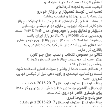
کاهش هزینه نسبت به خرید نمونه نو
کیفیت مشابه نمونه کارخانه‌ای
نصب آسان توسط تعمیرکار یا برق‌کار خودرو
مقایسه با سایر برندها و قطعات مشابه:
در مقایسه با چراغ جلوهای طرح چینی یا افترمارکت،
چراغ
جلو کارنز استوک اورجینال
دارای دوام بیشتر، روشنایی
دقیق‌تر و تطابق بهتر با خودروهای مدل ۲۰۱۶ تا ۲۰۱۷ است.
برندهایی مانند Mobis و DEPO در بازار ایران یافت
می‌شوند، اما استوک اورجینال این چراغ از روی خودروهای
منطقه‌ای تامین شده و از نظر کیفیت و دوام در رتبه
بالاتری قرار دارد.
نکاتی در خصوص انتخاب و نصب چراغ جلو کارنز:
بهتر است هر دو سمت چراغ با هم تعویض شود تا
روشنایی متعادل باشد
در هنگام نصب حتماً از واشر و سوکت اصلی استفاده شود
تست روشنایی، آب‌بندی و زاویه‌دهی قبل از فیکس نهایی
ضروری است
چراغ جلو کارنز استوک اورجینال 2017-2016
با کیفیت
اورجینال، ظاهری نو، بدون خط و خش، از بهترین گزینه‌ها
برای بازسازی ظاهر خودروی شماست.
جمع‌بندی و نتیجه‌گیری:
چراغ جلو کارنز استوک اورجینال 2017-2016
از فروشگاه