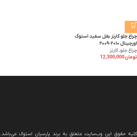
چراغ جلو کارنز بغل سفید استوک
اورجینال ۲۰۱۰-۲۰۰۹
چراغ جلو
,
کارنز
تومان
12,300,000
لیه حقوق این وب‌سایت متعلق به برند
پارسیان استوک
می‌باشد.