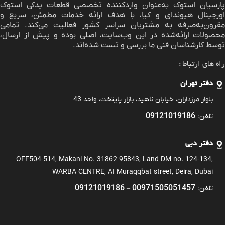
پارسیان استوک به‌عنوان واردکننده تخصصی قطعات یدکی استوک
اورجینال هیوندای و کیا، با هدف ارائه خدمات مطمئن، سریع و
مقرون‌به‌صرفه به مشتریان سراسر کشور فعالیت می‌کند. تمامی
محصولات ارائه‌شده در این وب‌سایت، اصلی بوده و پیش از ارسال،
توسط کارشناسان فنی ما بررسی و تست شده‌اند.
راه های ارتباط :
دفتر تهران
بلوار مرزداران، خیابان ناهید، بازار پایتخت، واحد 43
09121019186
تلفن:
دفتر دبی
OFF504-514, Makani No. 31862 95843, Land DM no. 124-134,
WARBA CENTRE, AI Muraqqbat street, Deira, Dubai
09121019186
00971505051457
تلفن:
–