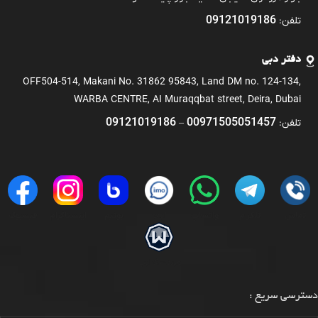
09121019186
تلفن:
دفتر دبی
OFF504-514, Makani No. 31862 95843, Land DM no. 124-134,
WARBA CENTRE, AI Muraqqbat street, Deira, Dubai
09121019186
00971505051457
تلفن:
–
تماس
تلگرام
واتساپ
ایمو
بوتیم
اینستاگرام
فیسبوک
ویندسکرایب
دسترسی سریع :