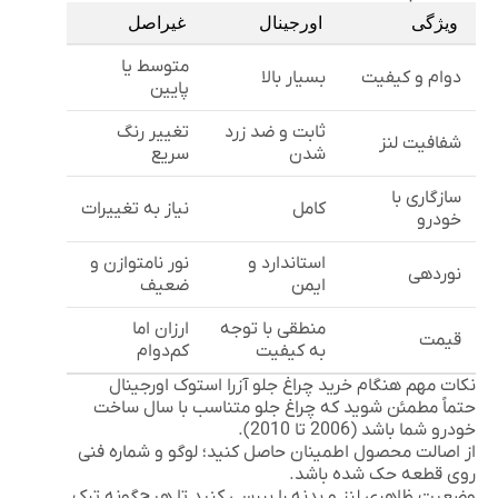
ویژگی
اورجینال
غیراصل
متوسط یا
دوام و کیفیت
بسیار بالا
پایین
ثابت و ضد زرد
تغییر رنگ
شفافیت لنز
شدن
سریع
سازگاری با
کامل
نیاز به تغییرات
خودرو
استاندارد و
نور نامتوازن و
نوردهی
ایمن
ضعیف
منطقی با توجه
ارزان اما
قیمت
به کیفیت
کم‌دوام
نکات مهم هنگام خرید چراغ جلو آزرا استوک اورجینال
حتماً مطمئن شوید که چراغ جلو متناسب با سال ساخت
خودرو شما باشد (2006 تا 2010).
از اصالت محصول اطمینان حاصل کنید؛ لوگو و شماره فنی
روی قطعه حک شده باشد.
وضعیت ظاهری لنز و بدنه را بررسی کنید تا هیچ‌گونه ترک