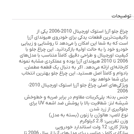
توضیحات
چراغ جلو آزرا استوک اورجینال 2010-2006
یکی از
باکیفیت‌ترین قطعات یدکی برای خودروی هیوندای آزرا
است که به شما این امکان را می‌دهد تا روشنایی و زیبایی
خودرو خود را به حالت اولیه بازگردانید. این چراغ جلو با
کیفیت اورجینال و طراحی دقیق، کاملاً متناسب با مدل‌های
2006 تا 2010 هیوندای آزرا بوده و عملکردی مشابه نمونه
کارخانه‌ای ارائه می‌دهد. اگر به دنبال یک قطعه مطمئن،
بادوام و کاملاً اصل هستید، این چراغ جلو بهترین انتخاب
برای شما خواهد بود.
ویژگی‌های اصلی چراغ جلو آزرا استوک اورجینال 2010-
2006
جنس بدنه:
پلی‌کربنات مقاوم در برابر ضربه و خط‌وخش
شیشه لنز:
شفافیت بالا با پوشش ضد اشعه UV برای
جلوگیری از زرد شدن
نوع لامپ:
هالوژن یا زنون (بسته به مدل)
وزن تقریبی:
2.8 کیلوگرم
ولتاژ کاری:
12 ولت استاندارد خودرویی
سازگاری کامل:
مناسب برای مدل‌های آزرا از سال 2006 تا