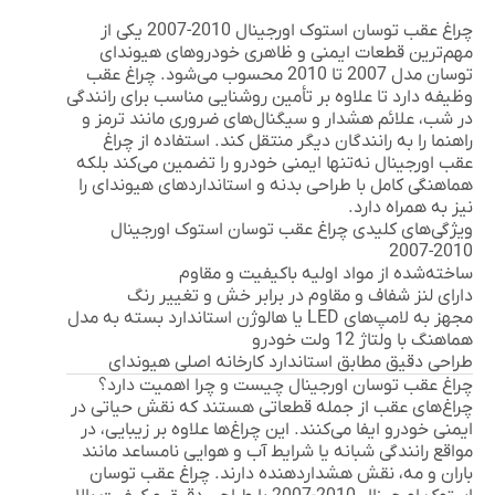
چراغ عقب توسان استوک اورجینال 2010-2007
یکی از
مهم‌ترین قطعات ایمنی و ظاهری خودروهای هیوندای
توسان مدل 2007 تا 2010 محسوب می‌شود. چراغ عقب
وظیفه دارد تا علاوه بر تأمین روشنایی مناسب برای رانندگی
در شب، علائم هشدار و سیگنال‌های ضروری مانند ترمز و
راهنما را به رانندگان دیگر منتقل کند. استفاده از چراغ
عقب اورجینال نه‌تنها ایمنی خودرو را تضمین می‌کند بلکه
هماهنگی کامل با طراحی بدنه و استانداردهای هیوندای را
نیز به همراه دارد.
ویژگی‌های کلیدی چراغ عقب توسان استوک اورجینال
2010-2007
ساخته‌شده از مواد اولیه باکیفیت و مقاوم
دارای لنز شفاف و مقاوم در برابر خش و تغییر رنگ
مجهز به لامپ‌های LED یا هالوژن استاندارد بسته به مدل
هماهنگ با ولتاژ 12 ولت خودرو
طراحی دقیق مطابق استاندارد کارخانه اصلی هیوندای
چراغ عقب توسان اورجینال چیست و چرا اهمیت دارد؟
چراغ‌های عقب از جمله قطعاتی هستند که نقش حیاتی در
ایمنی خودرو ایفا می‌کنند. این چراغ‌ها علاوه بر زیبایی، در
مواقع رانندگی شبانه یا شرایط آب و هوایی نامساعد مانند
باران و مه، نقش هشداردهنده دارند. چراغ عقب توسان