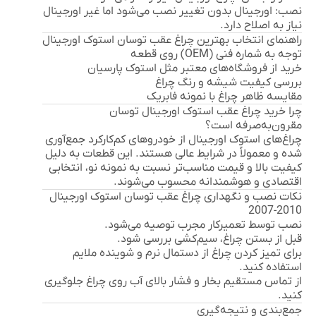
نصب:
اورجینال بدون تغییر نصب می‌شود اما غیر اورجینال
نیاز به اصلاح دارد.
راهنمای انتخاب بهترین چراغ عقب توسان استوک اورجینال
توجه به شماره فنی (OEM) روی قطعه
خرید از فروشگاه‌های معتبر مثل استوک پارسیان
بررسی کیفیت شیشه و رنگ چراغ
مقایسه ظاهر چراغ با نمونه فابریک
چرا خرید چراغ عقب استوک اورجینال توسان
مقرون‌به‌صرفه است؟
چراغ‌های استوک اورجینال از خودروهای کم‌کارکرد جمع‌آوری
شده و معمولاً در شرایط عالی هستند. این قطعات به دلیل
کیفیت بالا و قیمت مناسب‌تر نسبت به نمونه نو، انتخابی
اقتصادی و هوشمندانه محسوب می‌شوند.
نکات نصب و نگهداری چراغ عقب توسان استوک اورجینال
2010-2007
نصب توسط تعمیرکار مجرب توصیه می‌شود.
قبل از بستن چراغ، سیم‌کشی بررسی شود.
برای تمیز کردن چراغ از دستمال نرم و شوینده ملایم
استفاده کنید.
از تماس مستقیم بخار و فشار بالای آب روی چراغ جلوگیری
کنید.
جمع‌بندی و نتیجه‌گیری