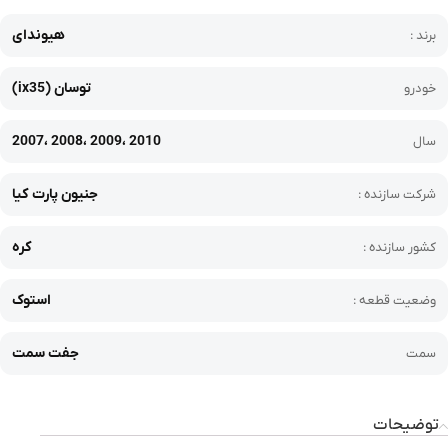
هیوندای
برند :
توسان (ix35)
خودرو
2007، 2008، 2009، 2010
سال
جنیون پارت کیا
شرکت سازنده :
کره
کشور سازنده :
استوک
وضعیت قطعه :
جفت سمت
سمت
توضیحات