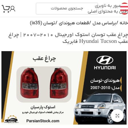
عبور به ناوبری
رفتن به محتوای اصلی
خانه
/
براساس مدل
/
قطعات هیوندای
/
توسان (ix35)
چراغ عقب توسان استوک اورجینال ۲۰۱۰-۲۰۰۷ | چراغ
عقب Hyundai Tucson فابریک
بزرگنمایی تصویر