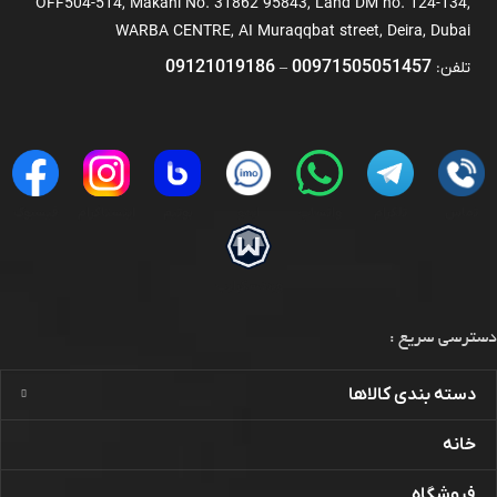
OFF504-514, Makani No. 31862 95843, Land DM no. 124-134,
WARBA CENTRE, AI Muraqqbat street, Deira, Dubai
09121019186
00971505051457
تلفن:
–
تماس
تلگرام
واتساپ
ایمو
بوتیم
اینستاگرام
فیسبوک
ویندسکرایب
دسترسی سریع :
دسته بندی کالاها
خانه
فروشگاه