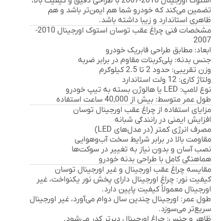
استوک اورجینال 2010-2007 با طراحی دقیق و کیفیت بالا،
تضمین می‌کند که خودرو شما هم ایمن‌تر باشد و هم
ظاهری استاندارد و زیبا داشته باشد.
مشخصات فنی چراغ عقب توسان استوک اورجینال 2010-
2007
ابعاد:
مطابق طراحی فابریک خودرو
جنس بدنه:
پلی‌کربنات مقاوم در برابر ضربه
وزن تقریبی:
حدود 2 تا 2.5 کیلوگرم
ولتاژ کاری:
12 ولت استاندارد
نوع لامپ:
LED یا هالوژن بسته به تیپ خودرو
طول عمر متوسط:
بیش از 40,000 ساعت استفاده
مزایای استفاده از چراغ عقب اورجینال توسان
افزایش ایمنی در رانندگی شبانه
مصرف انرژی کمتر (در مدل‌های LED)
مقاومت بالا در برابر شرایط سخت آب‌وهوایی
نصب آسان و بدون نیاز به تغییر در سوکت‌ها
هماهنگی کامل با طراحی بدنه خودرو
مقایسه چراغ عقب اورجینال و غیر اورجینال توسان
کیفیت نور:
چراغ اورجینال دارای پخش نور یکنواخت، غیر
اورجینال معمولاً کیفیت پایین دارد.
طول عمر:
اورجینال چندین سال دوام می‌آورد، غیر اورجینال
سریع‌تر می‌سوزد.
ظاهر و جنس:
چراغ اورجینال دیرتر کدر می‌شود.