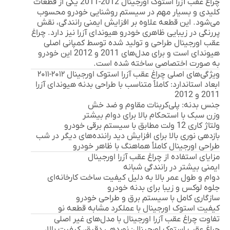
چراغ عقب آزرا استوک اورجینال 2012-2011
یکی از قطعات
کلیدی و بسیار مهم در سیستم روشنایی خودرو محسوب
می‌شود. این قطعه علاوه بر افزایش ایمنی رانندگی، نقش
پررنگی در زیبایی ظاهری خودرو هیوندای آزرا نیز دارد. چراغ
عقب اورجینال طراحی و تولید شده توسط کمپانی اصلی
هیوندای است و برای مدل‌های 2011 و 2012 این خودرو
به صورت اختصاصی ساخته شده است.
ویژگی‌های اصلی چراغ عقب آزرا استوک اورجینال ۲۰۱۲-۲۰۱۱
ابعاد استاندارد
: کاملاً متناسب با طراحی بدنه هیوندای آزرا
2011 و 2012
جنس بدنه
: پلی‌کربنات مقاوم و ضد خش
وزن سبک
با استحکام بالا برای دوام بیشتر
ولتاژ کاری 12 ولت
مطابق با سیستم برقی خودرو
بازدهی نوری بالا
برای افزایش دید راننده‌های دیگر در شب
طراحی اورجینال
کاملاً هماهنگ با ظاهر خودرو
مزایای استفاده از چراغ عقب آزرا اورجینال
ایمنی بیشتر در رانندگی شبانه
دوام و طول عمر بالا به دلیل کیفیت ساخت کارخانه‌ای
جلوه لوکس و زیبا برای بدنه خودرو
سازگاری کامل با سیستم برق و طراحی خودرو
کیفیت استوک اورجینال با عملکرد مشابه قطعه نو
تفاوت چراغ عقب آزرا اورجینال با مدل‌های غیر اصلی
چراغ عقب استوک اورجینال:
نوردهی دقیق، کیفیت بالا،