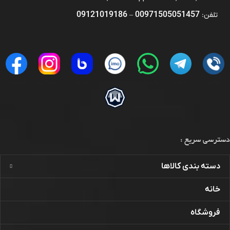
09121019186
00971505051457
تلفن:
–
تماس
تلگرام
واتساپ
ایمو
بوتیم
اینستاگرام
فیسبوک
ویندسکرایب
دسترسی سریع :
دسته بندی کالاها
خانه
فروشگاه