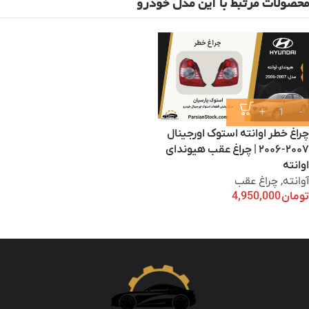
محصولات مرتبط با این مدل خودرو
چراغ خطر اوانته استوک اورجینال
۲۰۰۷-۲۰۰۶ | چراغ عقب هیوندای
اوانته
آوانته
,
چراغ عقب
تومان
4,950,000