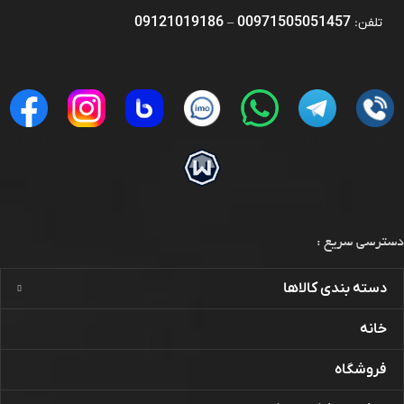
09121019186
00971505051457
تلفن:
–
تماس
تلگرام
واتساپ
ایمو
بوتیم
اینستاگرام
فیسبوک
ویندسکرایب
دسترسی سریع :
دسته بندی کالاها
خانه
فروشگاه