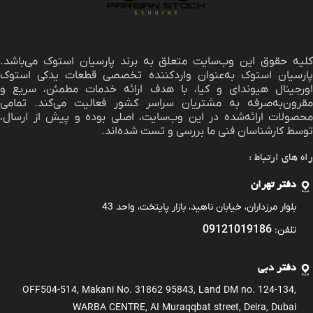
لیه حقوق این وب‌سایت متعلق به برند
پارسیان استوک
می‌باشد.
پارسیان استوک به‌عنوان واردکننده تخصصی قطعات یدکی استوک
اورجینال هیوندای و کیا، با هدف ارائه خدمات مطمئن، سریع و
مقرون‌به‌صرفه به مشتریان سراسر کشور فعالیت می‌کند. تمامی
محصولات ارائه‌شده در این وب‌سایت، اصلی بوده و پیش از ارسال،
توسط کارشناسان فنی ما بررسی و تست شده‌اند.
راه های ارتباط :
دفتر تهران
بلوار مرزداران، خیابان ناهید، بازار پایتخت، واحد 43
09121019186
تلفن:
دفتر دبی
OFF504-514, Makani No. 31862 95843, Land DM no. 124-134,
WARBA CENTRE, AI Muraqqbat street, Deira, Dubai