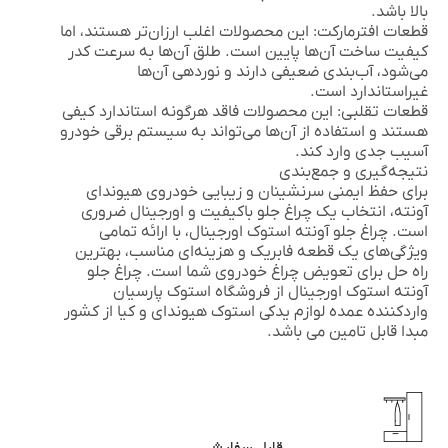
بالا باشد.
قطعات افترمارکت:
این محصولات اغلب ارزان‌تر هستند، اما
کیفیت ساخت آن‌ها پایین است. طلق آن‌ها به سرعت کدر
می‌شود، آب‌بندی ضعیفی دارند و نوردهی آن‌ها
غیراستاندارد است.
قطعات تقلبی:
این محصولات فاقد هرگونه استاندارد کیفی
هستند و استفاده از آن‌ها می‌تواند به سیستم برقی خودرو
آسیب جدی وارد کند.
نتیجه‌گیری و جمع‌بندی
برای حفظ ایمنی سرنشینان و زیبایی خودروی هیوندای
آونته، انتخاب یک چراغ جلو باکیفیت و اورجینال ضروری
است.
چراغ جلو آونته استوک اورجینال
، با ارائه تمامی
ویژگی‌های یک قطعه فابریک و هزینه‌ای مناسب، بهترین
راه حل برای تعویض چراغ خودروی شما است. چراغ جلو
آونته استوک اورجینال از فروشگاه
استوک پارسیان
واردکننده عمده لوازم یدکی استوک
هیوندای
و
کیا
از کشور
مبدا قابل تامین می باشد.