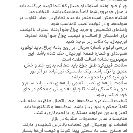
هماهنگ‌تر است.
چراغ جلو آونته استوک اورجینال
که شما تهیه می‌کنید باید
با مدل خودروی شما کاملاً هماهنگ باشد. انتخاب مدل
اشتباه ممکن است منجر به عدم تطابق در ابعاد، تفاوت در
سوکت‌ها و در نهایت نصب نامناسب شود.
راهنمای تشخیص و خرید چراغ جلو آونته استوک باکیفیت
برای اطمینان از اصالت و کیفیت
چراغ جلو آونته استوک
اورجینال
، به نکات زیر توجه کنید:
بررسی لوگو و شماره سریال:
بر روی بدنه چراغ، باید لوگوی
هیوندای و شماره قطعه اورجینال حک شده باشد. این
مهم‌ترین نشانه اصالت قطعه است.
سلامت فیزیکی:
طلق چراغ باید شفاف، بدون خط و خش
عمیق یا ترک باشد. رنگ پلاستیک نیز نباید در اثر نور
خورشید کدر یا محو شده باشد.
سلامت پایه‌های نصب:
تمامی پایه‌های نصب باید سالم و
بدون شکستگی باشند تا چراغ به درستی و محکم در جای
خود فیکس شود.
کیفیت آب‌بندی و سوکت‌ها:
محل اتصال طلق به بدنه باید
کاملاً محکم و بدون درز باشد. سوکت‌ها و کانکتورها باید
تمیز و بدون هرگونه دستکاری یا لحیم‌کاری باشند.
مقایسه با سایر محصولات مشابه در بازار
قطعات نو اورجینال:
این قطعات بالاترین کیفیت را دارند،
اما ممکن است به سختی پیدا شوند و قیمت آن‌ها بسیار