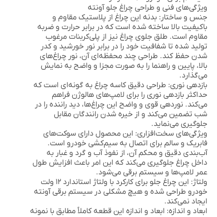
ویژگی‌های فنی و طراحی چراغ جلو آونته
جنس و ساختار:
بدنه این چراغ از پلاستیک مقاوم و
باکیفیت بالا ساخته شده است که در برابر حرارت و ضربه
مقاوم است. طلق جلوی چراغ نیز از پلی‌کربنات مرغوب
تولید شده تا شفافیت خود را در برابر نور خورشید و کدر
شدن حفظ کند. طراحی چند محفظه‌ای آن، نور چراغ‌های
بالا، پایین و راهنما را به صورت مجزا و واضح به نمایش
می‌گذارد.
بازدهی نوری:
طراحی دقیق کاسه چراغ به گونه‌ای است که
حداکثر بازدهی نوری را برای لامپ‌های هالوژن فراهم
می‌کند. نوردهی قوی و واضح این چراغ‌ها، دید راننده را در
شب تضمین می‌کند و از خیره شدن رانندگان مقابل
جلوگیری می‌نماید.
ویژگی‌های سخت‌افزاری:
این محصول دارای سوکت‌های
فابریک و سالم برای اتصال به سیم‌کشی خودرو است.
آب‌بندی دقیق و محکم آن، از نفوذ آب و گرد و غبار به
داخل چراغ جلوگیری می‌کند که این امر باعث افزایش طول
عمر لامپ‌ها و سیستم برقی می‌شود.
ولتاژ:
این چراغ جلو برای کارکرد با ولتاژ استاندارد ۱۲ ولت
خودرو طراحی شده و هیچ مشکلی در سیستم برقی آونته
ایجاد نمی‌کند.
ابعاد و اندازه:
ابعاد و اندازه این قطعه کاملاً مطابق با نمونه