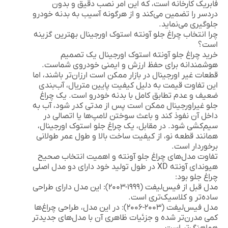
فابریک کارخانه است، که این امر نصب دقیق و بدون
دردسر را تضمین می‌کند و از هرگونه آسیب به بدنه خودرو
جلوگیری می‌نماید.
چرا انتخاب چراغ جلو آونته استوک اورجینال بهترین گزینه
است؟
خرید
چراغ جلو آونته استوک اورجینال
یک تصمیم
هوشمندانه برای حفظ ارزش و ایمنی خودروی شماست.
قطعات غیر اورجینال در بازار ممکن است ارزان‌تر باشند، اما
این تفاوت قیمت به دلیل کیفیت پایین متریال، آب‌بندی
ضعیف و عدم تطابق کامل با بدنه خودرو است. یک چراغ
جلو غیراورجینال ممکن است پس از مدتی کدر شود، آب به
داخل آن نفوذ کند و باعث سوختن لامپ‌ها یا اتصالی در
سیم‌کشی شود. در مقابل، یک چراغ جلو استوک اورجینال،
همانند قطعه نو، از کیفیت ساخت بالا و طول عمر طولانی
برخوردار است.
تفاوت مدل‌های چراغ جلو آونته و اهمیت انتخاب صحیح
هیوندای آونته XD در طول تولید خود دارای دو مدل اصلی
چراغ جلو بود:
مدل قبل از فیس‌لیفت (۱۹۹۹-۲۰۰۳):
این مدل دارای طراحی
ساده‌تر و کلاسیک‌تری است.
مدل فیس‌لیفت (۲۰۰۳-۲۰۰۶):
در این مدل، طراحی چراغ‌ها
کمی مدرن‌تر شده و جزئیات ظاهری آن با مدل‌های جدیدتر