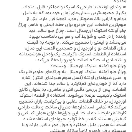
مقدمه
هیوندای آونته، با طراحی کلاسیک و عملکرد قابل اعتماد،
یکی از محبوب‌ترین سدان‌های زمان خود بود که به دلیل
دوام و کارایی بالا، همچنان مورد توجه قرار دارد. یکی از
مهم‌ترین قطعات این خودرو برای حفظ ایمنی و ظاهر،
چراغ
جلو آونته استوک اورجینال
است. چراغ جلو سالم، دید
راننده را در شب و شرایط آب و هوایی نامناسب بهبود
می‌بخشد و ایمنی را تضمین می‌کند. با توجه به قیمت
بالای قطعات نو و اورجینال و همچنین قدمت این مدل،
استفاده از قطعات استوک باکیفیت یک راه‌حل هوشمندانه
و اقتصادی است که اصالت خودرو را حفظ می‌کند.
چراغ جلو آونته استوک اورجینال چیست؟
چراغ جلو آونته استوک اورجینال
به چراغ‌های جلوی فابریک
و اصلی هیوندای آونته (نسل سوم هیوندای النترا) اشاره
دارد که از خودروهای کم‌کارکرد یا سالم جدا شده‌اند. این
قطعات، پس از بررسی دقیق فنی و ظاهری، به عنوان کالای
استوک باکیفیت عرضه می‌شوند. استفاده از قطعه استوک
اورجینال، بر خلاف قطعات تقلبی و بی‌کیفیت بازار، تضمین
می‌کند که تمامی استانداردها، متریال ساخت و دقت طراحی
کارخانه رعایت شده است. این چراغ‌ها دارای همان کد فنی و
کیفیتی هستند که در خط تولید هیوندای استفاده شده
است، به همین دلیل عملکرد و طول عمر بالایی دارند و با
سیستم برقی خودرو کاملاً سازگار هستند.