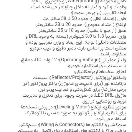
کامل مجموعه (Waterproofing) و جلوگیری از نفوذ
رطوبت و گرد و غبار به داخل چراغ طراحی شده است.
ابعاد تقریبی (برای هر سمت):
طول (امتداد افقی):
حدود 50 تا 58 سانتی‌متر
ارتفاع (امتداد عمودی):
حدود 20 تا 28 سانتی‌متر
عمق (از جلو تا عقب):
حدود 18 تا 25 سانتی‌متر
وزن:
تقریباً 1.8 تا 3.0 کیلوگرم (بسته به وجود DRL و
متعلقات داخلی)
توجه:
این ابعاد و وزن تقریبی بوده و
ممکن است بر اساس پارت نامبر دقیق و تیپ خودرو
متفاوت باشند.
ولتاژ عملیاتی (Operating Voltage):
12 ولت DC، مطابق
با سیستم برق استاندارد خودرو.
اجزای سخت‌افزاری/مکانیکی:
رفلکتور/پروژکتور (Reflector/Projector):
سیستم
بازتابنده نور (برای لامپ‌های هالوژن) یا لنز پروژکتور (در
برخی مدل‌ها) برای شکل‌دهی و هدایت پرتو نور.
ماژول LED DRL:
در صورت وجود، برای کنترل و مدیریت
نورهای روشنایی در روز.
موتور تنظیم ارتفاع (Leveling Motor):
در برخی نسخه‌ها
برای تنظیم ارتفاع پرتو نور به صورت دستی یا اتوماتیک
استفاده می‌شود.
سیم‌کشی و کانکتورها (Wiring & Connectors):
سیم‌کشی
داخلی چراغ با کانکتورهای استاندارد برای اتصال به سیستم