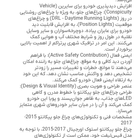
افزایش دیدپذیری خودرو برای سایرین (Vehicle
Conspicuity):
چراغ‌های جلو، به ویژه با چراغ‌های روشنایی
در روز (DRL - Daytime Running Lights) و چراغ‌های
موقعیت (Position Lights)، به افزایش قابلیت دید
خودرو برای عابران پیاده، دوچرخه‌سواران و سایر وسایل
نقلیه در طول روز و شرایط مختلف آب و هوایی کمک
می‌کنند. این امر در ترافیک شهری پرتراکم از اهمیت بالایی
برخوردار است.
ایمنی فعال (Active Safety Contribution):
با فراهم
آوردن دید کافی و به موقع، چراغ‌های جلو به راننده امکان
می‌دهند تا موانع، خطرات و تغییرات مسیر را زودتر
تشخیص دهد و واکنش مناسب نشان دهد، که این خود
به ارتقاء ایمنی فعال خودرو کمک می‌کند.
عنصر طراحی و هویت بصری (Design & Visual Identity):
طراحی چراغ‌های جلو پیکانتو با خطوط مدرن و گاهی
LEDهای جذاب، به ظاهر جوان‌پسند و پویا این خودرو
کمک می‌کند و آن را در میان سایر خودروهای شهری متمایز
می‌سازد.
مشخصات فنی و تکنولوژی‌های چراغ جلو پیکانتو 2015-
2017
چراغ جلو پیکانتو استوک اورجینال 2017-2015
، با توجه به
مدل فیس‌لیفت خود، ممکن است از تکنولوژی‌های