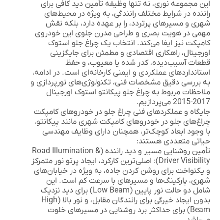
این مجموعه نوری، نه تنها وظیفه تأمین دید کافی برای
راننده در شرایط مختلف رانندگی، به ویژه در محیط‌های
شهری و مسیرهای پرتردد، را بر عهده دارد، بلکه نقش
مهمی در هویت بصری و طراحی مدرن جلوی این خودروی
کامپکت نیز ایفا می‌کند. انتخاب یک چراغ جلو استوک
اورجینال، راهکاری اقتصادی و مطمئن برای جایگزینی
قطعات آسیب‌دیده، کدر شده یا معیوب، و حفظ
استانداردهای عملکردی و ایمنی کارخانه‌ای است. در ادامه،
به بررسی دقیق مشخصات فنی، تکنولوژی‌های نورپردازی و
ملاحظات مربوط به
چراغ جلو پیکانتو استوک اورجینال
2017-2015
می‌پردازیم.
جایگاه و عملکردهای فنی چراغ جلو در خودروهای کامپکت
چراغ‌های جلو در خودروهای کامپکت شهری مانند پیکانتو،
با وجود ابعاد کوچک‌تر، همچنان دارای وظایف مهندسی
حیاتی متعددی هستند:
تأمین روشنایی مسیر و دید راننده (Road Illumination &
Driver Visibility):
اصلی‌ترین کارکرد، ایجاد پرتو نور متمرکز
و یکنواخت برای روشن کردن جاده، به ویژه در خیابان‌های
شهری، پارکینگ‌ها و مسیرهای با سرعت کم است. این
شامل دو حالت نور پایین (Low Beam) برای دید نزدیک
بدون ایجاد خیرگی برای رانندگان مقابل، و نور بالا (High
Beam) برای حداکثر برد روشنایی در مسیرهای خلوت
می‌باشد.