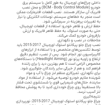
داخلی چراغ‌های اورجینال به طور کامل با سیستم برق
خودرو (BCM - Body Control Module) و محل نصب
فابریک آن سازگار هستند. نصب قطعات افترمارکت ممکن
است منجر به خطاهای سیستم، نوسانات الکتریکی یا نیاز
به تغییرات پرهزینه در سیم‌کشی شود.
حفظ ارزش و ظاهر خودرو:
استفاده از قطعات اورجینال،
حتی به صورت استوک، به حفظ ظاهر فابریک و ارزش
بازفروش خودرو کمک می‌کند.
ملاحظات در نصب و نگهداری
نصب
چراغ جلو پیکانتو استوک اورجینال 2017-2015
باید
توسط تکنسین‌های متخصص و با استفاده از ابزارهای
کالیبراسیون نور انجام شود. پس از نصب،
تنظیم دقیق
ارتفاع و زاویه پرتو نور (Headlight Aiming)
با دستگاه‌های
مخصوص الزامی است تا هم بهترین دید را برای راننده
فراهم کند و هم از خیرگی سایر رانندگان جلوگیری شود.
برای نگهداری، تمیزکاری منظم لنز چراغ با آب و مواد
شوینده ملایم خودرو توصیه می‌شود. از استفاده از مواد
ساینده، حلال‌های شیمیایی قوی یا شستشوی تحت فشار
بالا مستقیماً روی چراغ خودداری کنید تا به پوشش محافظ
لنز آسیب نرسد.
نتیجه‌گیری
چراغ جلو پیکانتو استوک اورجینال 2017-2015: نورپردازی