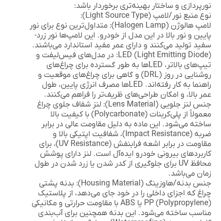
نورپردازی و ساختار بهینه‌تری برخوردار باشد:
نوع منبع نور/لامپ (Light Source Type):
لامپ هالوژن (Halogen Lamp):
متداول‌ترین نوع برای نور
پایین و نور بالا در این مدل از خودرو. این لامپ‌ها نور زرد-
سفید تولید می‌کنند و دارای عمر مفید استاندارد می‌باشند.
LED (Light Emitting Diode):
در مدل‌های فیس‌لیفت و
تیپ‌های بالاتر، LEDها به طور گسترده برای چراغ‌های
روشنایی در روز (DRL) و گاهی برای چراغ‌های موقعیت و
راهنما به کار رفته‌اند. LEDها مصرف انرژی پایین، طول
عمر بالا، و امکان طراحی‌های ظریف‌تر را فراهم می‌کنند.
جنس لنز جلویی (Lens Material):
لنز شفاف جلوی چراغ
معمولاً از
پلی‌کربنات (Polycarbonate)
با کیفیت بالا
ساخته می‌شود. این ماده به دلیل مقاومت عالی در برابر
ضربه (Impact Resistance)، شفافیت اپتیکی بالا و
مقاومت در برابر اشعه فرابنفش (UV Resistance)، برای
کاربردهای بیرونی خودرو ایده‌آل است. لنز دارای پوشش
محافظ UV برای جلوگیری از کدر شدن یا زرد شدن در طول
زمان می‌باشد.
جنس بدنه/هاوزینگ (Housing Material):
بدنه پشتی
چراغ که اجزای داخلی را در خود جای می‌دهد، از
پلاستیک
PP (Polypropylene)
یا ABS با مقاومت حرارتی و مکانیکی
مناسب ساخته می‌شود. این بدنه همچنین برای آب‌بندی