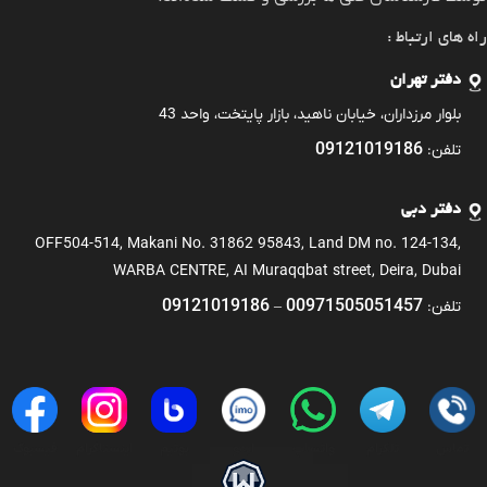
راه های ارتباط :
دفتر تهران
بلوار مرزداران، خیابان ناهید، بازار پایتخت، واحد 43
09121019186
تلفن:
دفتر دبی
OFF504-514, Makani No. 31862 95843, Land DM no. 124-134,
WARBA CENTRE, AI Muraqqbat street, Deira, Dubai
09121019186
00971505051457
تلفن:
–
تماس
تلگرام
واتساپ
ایمو
بوتیم
اینستاگرام
فیسبوک