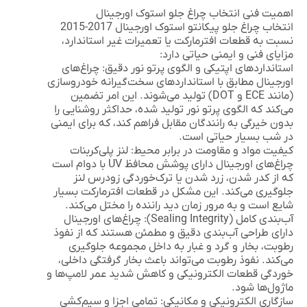
اهمیت فنی انتخاب چراغ جلو استوک اورجینال
انتخاب
چراغ جلو پیکانتو استوک اورجینال 2017-2015
نسبت به قطعات افترمارکت یا تعمیرات غیر استاندارد،
مزایای فنی و ایمنی حیاتی دارد:
استانداردهای اپتیکی و الگوی پرتو نور دقیق:
چراغ‌های
اورجینال مطابق با استانداردهای سخت‌گیرانه خودروسازی
(مانند ECE و DOT) تولید می‌شوند. این امر تضمین
می‌کند که الگوی پرتو نور تولید شده، حداکثر روشنایی را
بدون خیرگی به رانندگان مقابل فراهم کند، که برای ایمنی
در شب بسیار حیاتی است.
کیفیت مواد و مقاومت در برابر محیط:
لنز پلی‌کربنات
چراغ‌های اورجینال دارای پوشش محافظ UV با دوام است
که از کدر شدن، زرد شدن یا ترک‌خوردگی زودرس لنز
جلوگیری می‌کند. این مشکل در قطعات افترمارکت بسیار
شایع است و به مرور زمان دید راننده را مختل می‌کند.
آب‌بندی کامل (Sealing Integrity):
چراغ‌های اورجینال
دارای طراحی آب‌بندی دقیق و مطمئن هستند که از نفوذ
رطوبت، بخار و گرد و غبار به داخل مجموعه جلوگیری
می‌کند. نفوذ رطوبت می‌تواند باعث بخار گرفتگی داخلی،
خوردگی قطعات الکترونیکی و کاهش شدید عمر لامپ‌ها و
ماژول‌ها شود.
سازگاری الکترونیکی و مکانیکی:
تمامی اجزا و سیم‌کشی