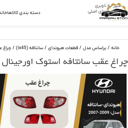
عبور به ناوبری
رفتن به محتوای اصلی
دسته بندی کالاها
خانه
خانه
/
براساس مدل
/
قطعات هیوندای
/
سانتافه (ix45)
/
چراغ عقب
چراغ عقب سانتافه استوک اورجینال ۲۰۰۹-۲۰۰۷