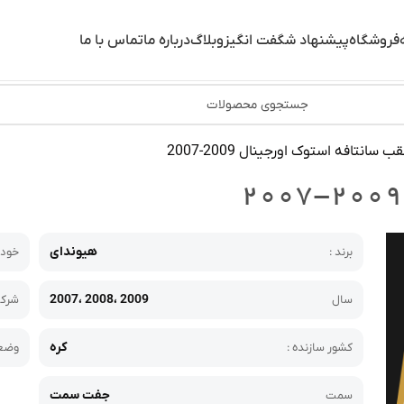
فروشگاه
پیشنهاد شگفت انگیز
وبلاگ
درباره ما
تماس با ما
 سانتافه استوک اورجینال 2009-2007
هیوندای
برند :
خودر
2007، 2008، 2009
سال
شرکت
کره
کشور سازنده :
وضعی
جفت سمت
سمت