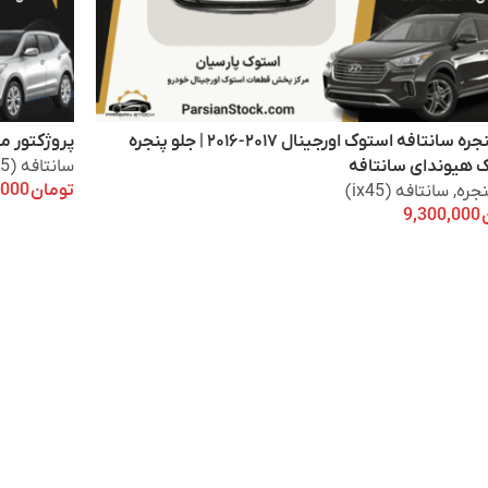
جلو پنجره سانتافه استوک اورجینال ۲۰۱۷-۲۰۱۶ | جلو پنجره
پروژکتور مه 
ک هیوندای سانتافه
سانتافه (ix45)
تومان
10,000,000
نجره
,
سانتافه (ix45)
9,300,000