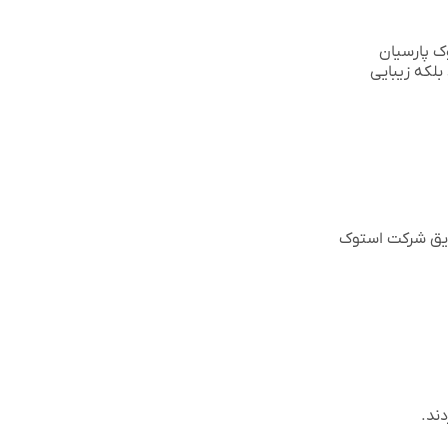
ک پارسیان
بلکه زیبایی
یق شرکت استوک
ند.