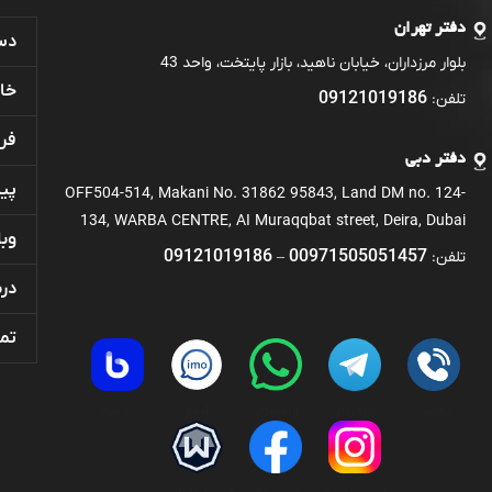
دفتر تهران
دست
بلوار مرزداران، خیابان ناهید، بازار پایتخت، واحد 43
خان
09121019186
تلفن:
فر
دفتر دبی
پی
OFF504-514, Makani No. 31862 95843, Land DM no. 124-
134, WARBA CENTRE, AI Muraqqbat street, Deira, Dubai
وبل
09121019186
00971505051457
تلفن:
–
درب
تما
تماس
تلگرام
واتساپ
ایمو
بوتیم