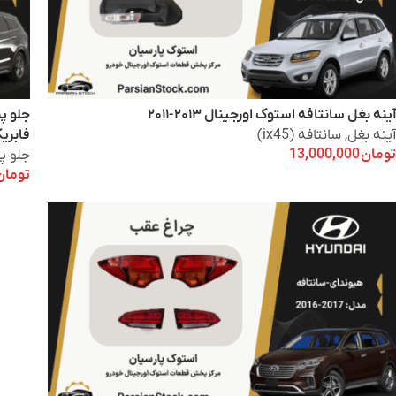
آینه بغل سانتافه استوک اورجینال ۲۰۱۳-۲۰۱۱
آینه بغل
,
سانتافه (ix45)
فابری
تومان
13,000,000
جلو پ
تومان