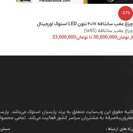
-27%
چراغ عقب سانتافه ۲۰۱۷ نئون LED استوک اورجینال
چراغ عقب
,
سانتافه (ix45)
از
تومان
30,000,000
تا
تومان
33,000,000
لیه حقوق این وب‌سایت متعلق به برند
پارسیان استوک
می‌باشد. پارس
مقرون‌به‌صرفه به مشتریان سراسر کشور فعالیت می‌کند. تمامی محصولات
راه های ارتباط :
دسترس