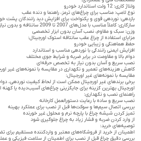
مشخصات فنی و عملکردی:
ولتاژ کاری:
12 ولت استاندارد خودرو
نوع لامپ:
مناسب برای چراغ‌های ترمز، راهنما و دنده عقب
بازدهی:
نوردهی قوی و یکنواخت برای افزایش دید رانندگان پشت خو
سازگاری:
کاملاً مناسب با مدل‌های 2007 تا 2009 سانتافه و بدون نیاز به تغییرات اضافی
وزن:
سبک و مقاوم، نصب آسان بدون ابزار تخصصی
مزایای استفاده از چراغ عقب سانتافه استوک اورجینال:
حفظ هماهنگی و زیبایی خودرو
افزایش ایمنی رانندگی با نوردهی مناسب و استاندارد
دوام بالا و مقاومت در برابر ضربه و شرایط جوی مختلف
نصب سریع و آسان بدون نیاز به تخصص حرفه‌ای
کاهش هزینه‌های تعمیر و نگهداری در مقایسه با نمونه‌های غیر اورج
مقایسه با نمونه‌های غیر اورجینال:
برخی برندهای غیر اورجینال ممکن است از لحاظ کیفیت نوردهی، دوام
اورجینال بهترین گزینه برای جایگزینی چراغ‌های آسیب‌دیده یا کهنه 
راهنمای نصب و نگهداری:
نصب سریع و ساده با رعایت دستورالعمل کارخانه
بررسی اتصال سیم‌ها و سوکت‌ها قبل از نصب برای عملکرد بهینه
تمیز کردن شیشه چراغ با پارچه نرم و محلول غیر خورنده
از وارد کردن ضربه و فشار زیاد به چراغ جلوگیری شود
توصیه‌های خرید:
اطمینان از خرید از فروشگاه‌های معتبر و واردکننده مستقیم برای 
بررسی دقیق چراغ قبل از نصب برای اطمینان از سلامت فیزیکی و عملک